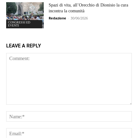
Spazi di vita, all’Orecchio di Dionisio la cura
incontra la comunità
Redazione
-
30/06/2026
CONGRESSI ED
EVENTI
LEAVE A REPLY
Comment:
Na
Ema