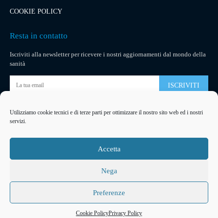
COOKIE POLICY
Resta in contatto
Iscriviti alla newsletter per ricevere i nostri aggiornamenti dal mondo della
sanità
ISCRIVITI
Utilizziamo cookie tecnici e di terze parti per ottimizzare il nostro sito web ed i nostri
Pubblicità
servizi.
La tua pubblicità
su socialmedical.it
Accetta
Nega
Preferenze
2026
© Copyright
Arteventi Management
Developed by
Ferracreative
Cookie Policy
Privacy Policy