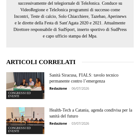
successivamente del telegiornale di TeleJonica. Conduce su
VideoRegione e TeleJonica programmi di successo come
Incontri, Teste di calcio, Solo Chiacchiere, Tazebao, Aperinews
e le dirette della Festa di Sant'Agata 2020 e 2021. Attualmente
Direttore responsabile di SudSport, inserto sportivo di SudPress
e capo ufficio stampa del Mpa.
ARTICOLI CORRELATI
Sanità Siracusa, FIALS: tavolo tecnico
permanente contro l’emergenza
Redazione
-
06/07/2026
CONGRESSI ED
EVENTI
Health-Tech a Catania, agenda condivisa per la
sanità del futuro
Redazione
-
03/07/2026
CONGRESSI ED
EVENTI