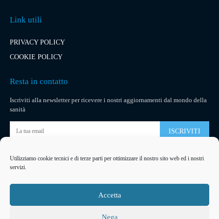
Link utili
PRIVACY POLICY
COOKIE POLICY
Resta in contatto
Iscriviti alla newsletter per ricevere i nostri aggiornamenti dal mondo della
sanità
ISCRIVITI
Utilizziamo cookie tecnici e di terze parti per ottimizzare il nostro sito web ed i nostri
Pubblicità
servizi.
La tua pubblicità
su socialmedical.it
Accetta
Nega