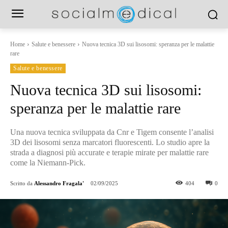
Home
Salute e benessere
Nuova tecnica 3D sui lisosomi: speranza per le malattie
rare
Salute e benessere
Nuova tecnica 3D sui lisosomi:
speranza per le malattie rare
Una nuova tecnica sviluppata da Cnr e Tigem consente l’analisi
3D dei lisosomi senza marcatori fluorescenti. Lo studio apre la
strada a diagnosi più accurate e terapie mirate per malattie rare
come la Niemann-Pick.
Scritto da
Alessandro Fragala'
02/09/2025
404
0