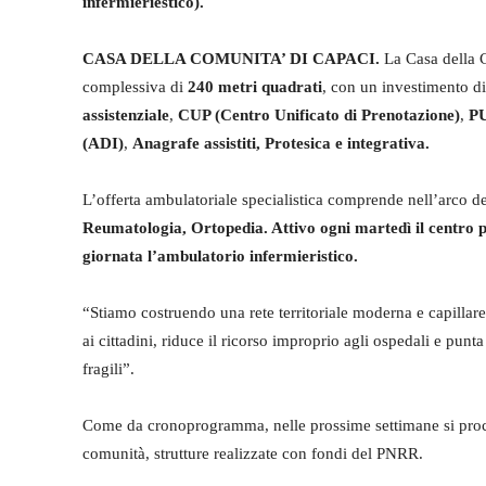
infermieriestico).
CASA DELLA COMUNITA’ DI CAPACI.
La Casa della 
complessiva di
240 metri quadrati
, con un investimento d
assistenziale
,
CUP (Centro Unificato di Prenotazione)
,
PU
(ADI)
,
Anagrafe assistiti, Protesica e integrativa.
L’offerta ambulatoriale specialistica comprende nell’arco d
Reumatologia, Ortopedia. Attivo ogni martedì il centro pr
giornata l’ambulatorio infermieristico.
“Stiamo costruendo una rete territoriale moderna e capillar
ai cittadini, riduce il ricorso improprio agli ospedali e punta
fragili”.
Come da cronoprogramma, nelle prossime settimane si proced
comunità, strutture realizzate con fondi del PNRR.