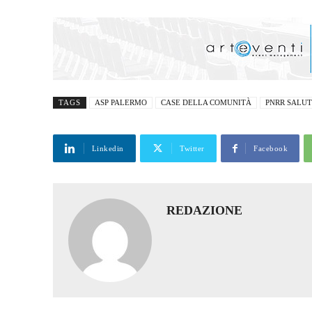
TAGS
ASP PALERMO
CASE DELLA COMUNITÀ
PNRR SALU
Linkedin
Twitter
Facebook
REDAZIONE