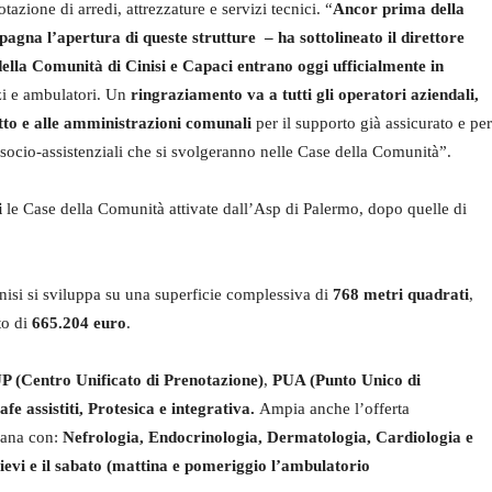
otazione di arredi, attrezzature e servizi tecnici. “
Ancor prima della
gna l’apertura di queste strutture – ha sottolineato il direttore
ella Comunità di Cinisi e Capaci entrano oggi ufficialmente in
zi e ambulatori. Un
ringraziamento va a tutti gli operatori aziendali,
etto e alle amministrazioni comunali
per il supporto già assicurato e per
e socio-assistenziali che si svolgeranno nelle Case della Comunità”.
i
le Case della Comunità attivate dall’Asp di Palermo, dopo quelle di
inisi si sviluppa su una superficie complessiva di
768 metri quadrati
,
to di
665.204 euro
.
P (Centro Unificato di Prenotazione)
,
PUA (Punto Unico di
fe assistiti, Protesica e integrativa.
Ampia anche l’offerta
imana con:
Nefrologia, Endocrinologia, Dermatologia, Cardiologia e
evi e il sabato (mattina e pomeriggio l’ambulatorio