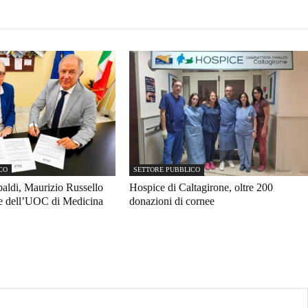
CO
SETTORE PUBBLICO
ldi, Maurizio Russello
Hospice di Caltagirone, oltre 200
re dell’UOC di Medicina
donazioni di cornee