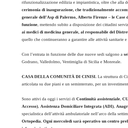
rifunzionalizzazione edilizia e impiantistica, oltre che alla d
cerimonia di inaugurazione, che tradizionalmente accompa
generale dell’Asp di Palermo, Alberto Firenze – le Case d
funzione
, mettendo subito a disposizione dei cittadini servi
ai medici di medicina generale, al responsabile del Distr
quello che continueranno a garantire alle attività sanitarie 
Con l’entrata in funzione delle due nuove sedi salgono a
se
Godrano, Valledolmo, Ventimiglia di Sicilia e Monreale.
CASA DELLA COMUNITÀ DI CINISI
.
La struttura di C
articolata su due piani e un seminterrato, per un investimen
Sono attivi da oggi i servizi di
Continuità assistenziale
,
CU
Accesso)
,
Assistenza Domiciliare Integrata (ADI)
,
Anagra
specialistica dell’attività ambulatoriale nell’arco della sett
Ortopedia. Ogni mercoledì sarà operativo un centro preli