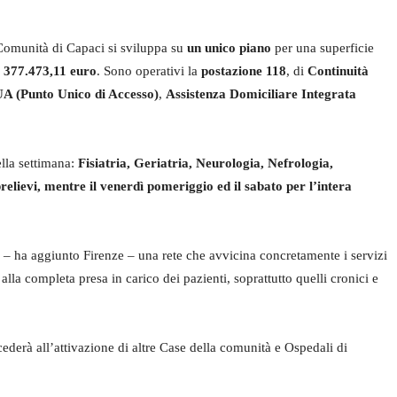
Comunità di Capaci si sviluppa su
un unico piano
per una superficie
i
377.473,11 euro
. Sono operativi la
postazione 118
, di
Continuità
A (Punto Unico di Accesso)
,
Assistenza Domiciliare Integrata
ella settimana:
Fisiatria, Geriatria, Neurologia, Nefrologia,
elievi, mentre il venerdì pomeriggio ed il sabato per l’intera
e – ha aggiunto Firenze – una rete che avvicina concretamente i servizi
 alla completa presa in carico dei pazienti, soprattutto quelli cronici e
erà all’attivazione di altre Case della comunità e Ospedali di