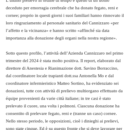
L’ultimo prelievo in ordine di tempo è quello di un uomo
deceduto per emorragia cerebrale che ha donato fegato, reni e
cornee; proprio in questi giorni i suoi familiari hanno rinnovato il
loro ringraziamento al personale sanitario del Cannizzaro «per
l’affetto e la vicinanza» e hanno scritto «affinché sia data
importanza alla donazione degli organi nella nostra regione».
Sotto questo profilo, l’attività dell’Azienda Cannizzaro nel primo
trimestre del 2024 è stata molto positiva. Il report, elaborato dal
direttore di Anestesia e Rianimazione dott. Savino Borraccino,
dal coordinatore locale trapianti dott.ssa Antonella Mo e dal
coordinatore infermieristico Matteo Sortino, ha evidenziato sei
donazioni, tutte con attività di prelievo multiorgano effettuato da
équipe provenienti da varie città italiane; in tre casi è stato
prelevato il cuore, una volta i polmoni. Ciascuna donazione ha
consentito di prelevare fegato, reni e (tranne un caso) cornee.
Nello stesso periodo, le opposizioni, cioè i dinieghi ai prelievi,
sono state cinque. Ed è su questo fronte che si deve lavorare per