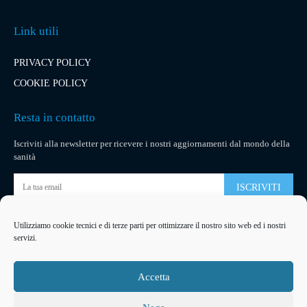
Link utili
PRIVACY POLICY
COOKIE POLICY
Resta in contatto
Iscriviti alla newsletter per ricevere i nostri aggiornamenti dal mondo della
sanità
ISCRIVITI
Utilizziamo cookie tecnici e di terze parti per ottimizzare il nostro sito web ed i nostri
Pubblicità
servizi.
La tua pubblicità
su socialmedical.it
Accetta