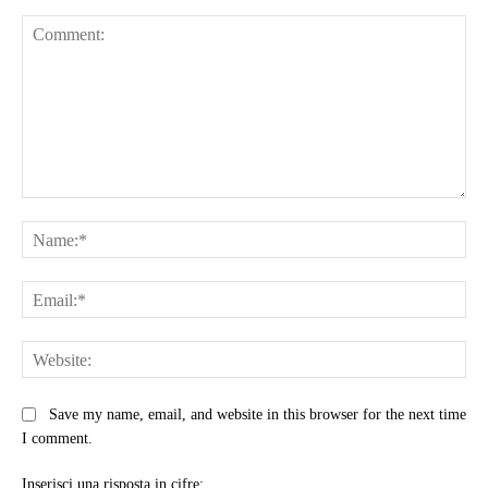
Comment:
Na
Ema
Web
Save my name, email, and website in this browser for the next time
I comment.
Inserisci una risposta in cifre: