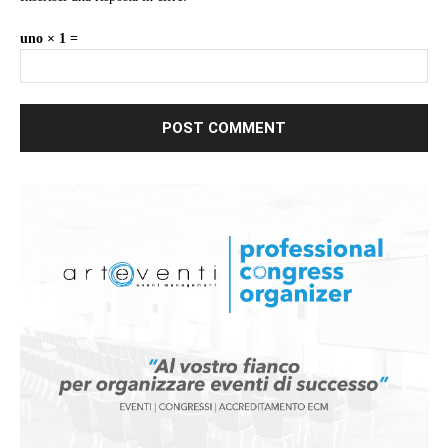
uno × 1 =