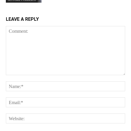
LEAVE A REPLY
Comment:
Na
Ema
Web