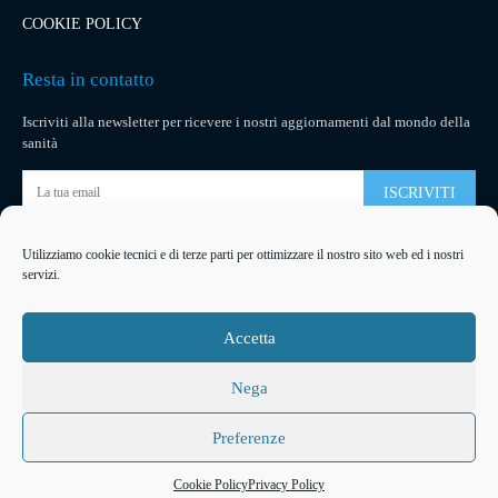
COOKIE POLICY
Resta in contatto
Iscriviti alla newsletter per ricevere i nostri aggiornamenti dal mondo della
sanità
ISCRIVITI
Utilizziamo cookie tecnici e di terze parti per ottimizzare il nostro sito web ed i nostri
Pubblicità
servizi.
La tua pubblicità
su socialmedical.it
Accetta
Nega
Preferenze
2026
© Copyright
Arteventi Management
Developed by
Ferracreative
Cookie Policy
Privacy Policy