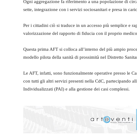
Ogni aggregazione fa riferimento a una popolazione di circa 3
sette, integrazione con i servizi sociosanitari e presa in cari
Per i cittadini ciò si traduce in un accesso più semplice e ra
valorizzazione del rapporto di fiducia con il proprio medico, 
Questa prima AFT si colloca all’interno del più ampio proc
modello pilota della sanità di prossimità nel Distretto Sanita
Le AFT, infatti, sono funzionalmente operative presso le Cas
con tutti gli altri servizi presenti nella CdC, partecipando al
Individualizzati (PAI) e alla gestione dei casi complessi.