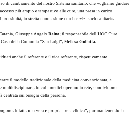
esso di cambiamento del nostro Sistema sanitario, che vogliamo guidare
n accesso più ampio e tempestivo alle cure, una presa in carico
i prossimità, in stretta connessione con i servizi sociosanitari».
di Catania, Giuseppe Angelo
Reina
; il responsabile dell’UOC Cure
la Casa della Comunità “San Luigi”, Melissa
Gullotta
.
duati anche il referente e il vice referente, rispettivamente
erare il modello tradizionale della medicina convenzionata, e
 multidisciplinare, in cui i medici operano in rete, condividono
à centrata sui bisogni della persona.
gono, infatti, una vera e propria “rete clinica”, pur mantenendo la