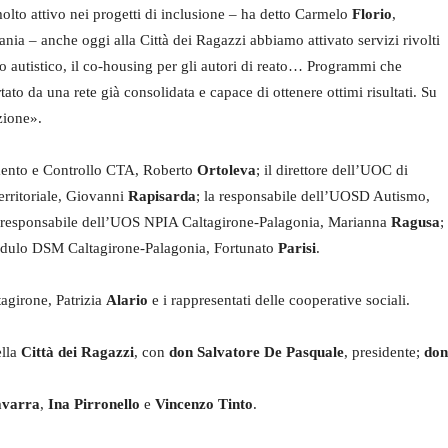
olto attivo nei progetti di inclusione – ha detto Carmelo
Florio
,
ania – anche oggi alla Città dei Ragazzi abbiamo attivato servizi rivolti
tro autistico, il co-housing per gli autori di reato… Programmi che
rtato da una rete già consolidata e capace di ottenere ottimi risultati. Su
zione».
amento e Controllo CTA, Roberto
Ortoleva
; il direttore dell’UOC di
erritoriale, Giovanni
Rapisarda
; la responsabile dell’UOSD Autismo,
a responsabile dell’UOS NPIA Caltagirone-Palagonia, Marianna
Ragusa
;
l modulo DSM Caltagirone-Palagonia, Fortunato
Parisi
.
tagirone, Patrizia
Alario
e i rappresentati delle cooperative sociali.
ella
Città dei Ragazzi
, con
don Salvatore De Pasquale
, presidente;
don
avarra
,
Ina Pirronello
e
Vincenzo Tinto
.