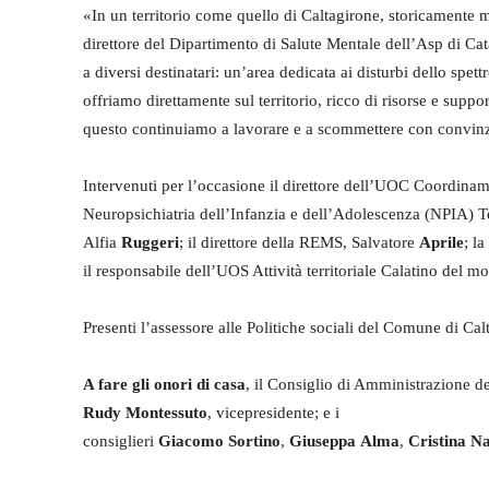
«In un territorio come quello di Caltagirone, storicamente m
direttore del Dipartimento di Salute Mentale dell’Asp di Cat
a diversi destinatari: un’area dedicata ai disturbi dello spet
offriamo direttamente sul territorio, ricco di risorse e suppo
questo continuiamo a lavorare e a scommettere con convin
Intervenuti per l’occasione il direttore dell’UOC Coordin
Neuropsichiatria dell’Infanzia e dell’Adolescenza (NPIA) T
Alfia
Ruggeri
; il direttore della REMS, Salvatore
Aprile
; l
il responsabile dell’UOS Attività territoriale Calatino de
Presenti l’assessore alle Politiche sociali del Comune di Cal
A fare gli onori di casa
, il Consiglio di Amministrazione d
Rudy Montessuto
, vicepresidente; e i
consiglieri
Giacomo Sortino
,
Giuseppa Alma
,
Cristina N