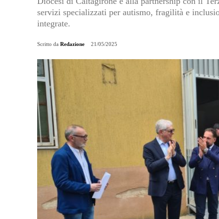
Diocesi di Caltagirone e alla partnership con il Ter
servizi specializzati per autismo, fragilità e inclus
integrate.
Scritto da
Redazione
21/05/2025