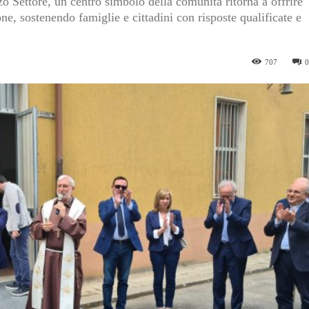
zo Settore, un centro simbolo della comunità ritorna a offrire
ione, sostenendo famiglie e cittadini con risposte qualificate e
707
0