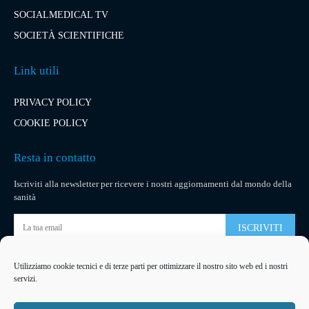
SOCIALMEDICAL TV
SOCIETÀ SCIENTIFICHE
Link utili
PRIVACY POLICY
COOKIE POLICY
Resta in contatto
Iscriviti alla newsletter per ricevere i nostri aggiornamenti dal mondo della
sanità
ISCRIVITI
Utilizziamo cookie tecnici e di terze parti per ottimizzare il nostro sito web ed i nostri
Pubblicità
servizi.
La tua pubblicità
su socialmedical.it