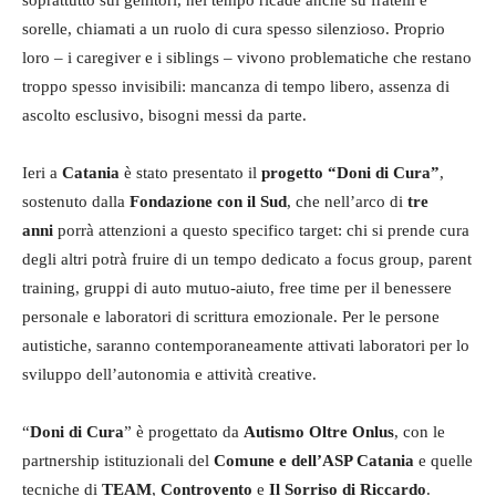
soprattutto sui genitori, nel tempo ricade anche su fratelli e
sorelle, chiamati a un ruolo di cura spesso silenzioso. Proprio
loro – i caregiver e i siblings – vivono problematiche che restano
troppo spesso invisibili: mancanza di tempo libero, assenza di
ascolto esclusivo, bisogni messi da parte.
Ieri a
Catania
è stato presentato il
progetto “Doni di Cura”
,
sostenuto dalla
Fondazione con il Sud
, che nell’arco di
tre
anni
porrà attenzioni a questo specifico target: chi si prende cura
degli altri potrà fruire di un tempo dedicato a focus group, parent
training, gruppi di auto mutuo-aiuto, free time per il benessere
personale e laboratori di scrittura emozionale. Per le persone
autistiche, saranno contemporaneamente attivati laboratori per lo
sviluppo dell’autonomia e attività creative.
“
Doni di Cura
” è progettato da
Autismo Oltre Onlus
, con le
partnership istituzionali del
Comune e dell’ASP Catania
e quelle
tecniche di
TEAM
,
Controvento
e
Il Sorriso di Riccardo
.