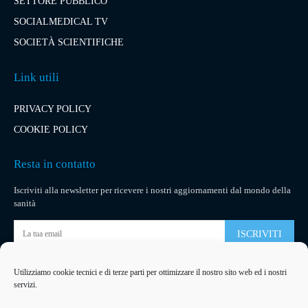
SETTORE PUBBLICO
SOCIALMEDICAL TV
SOCIETÀ SCIENTIFICHE
Link utili
PRIVACY POLICY
COOKIE POLICY
Resta in contatto
Iscriviti alla newsletter per ricevere i nostri aggiornamenti dal mondo della
sanità
ISCRIVITI
Utilizziamo cookie tecnici e di terze parti per ottimizzare il nostro sito web ed i nostri
Pubblicità
servizi.