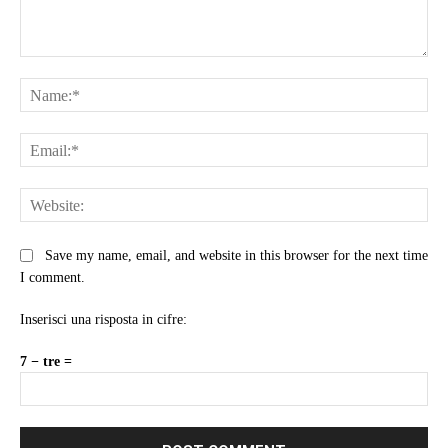
Comment:
Na
Ema
Web
Save my name, email, and website in this browser for the next time
I comment.
Inserisci una risposta in cifre:
7 − tre =