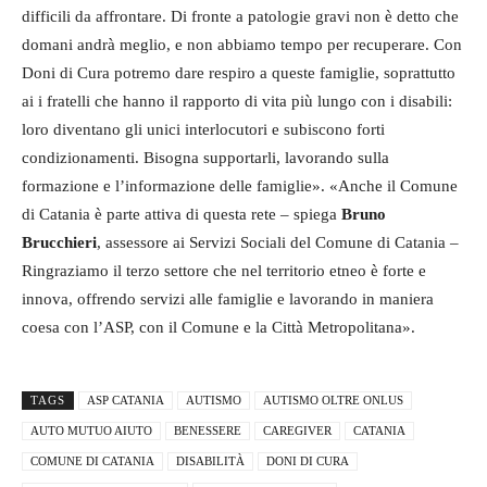
difficili da affrontare. Di fronte a patologie gravi non è detto che
domani andrà meglio, e non abbiamo tempo per recuperare. Con
Doni di Cura potremo dare respiro a queste famiglie, soprattutto
ai i fratelli che hanno il rapporto di vita più lungo con i disabili:
loro diventano gli unici interlocutori e subiscono forti
condizionamenti. Bisogna supportarli, lavorando sulla
formazione e l’informazione delle famiglie». «Anche il Comune
di Catania è parte attiva di questa rete – spiega
Bruno
Brucchieri
, assessore ai Servizi Sociali del Comune di Catania –
Ringraziamo il terzo settore che nel territorio etneo è forte e
innova, offrendo servizi alle famiglie e lavorando in maniera
coesa con l’ASP, con il Comune e la Città Metropolitana».
TAGS
ASP CATANIA
AUTISMO
AUTISMO OLTRE ONLUS
AUTO MUTUO AIUTO
BENESSERE
CAREGIVER
CATANIA
COMUNE DI CATANIA
DISABILITÀ
DONI DI CURA