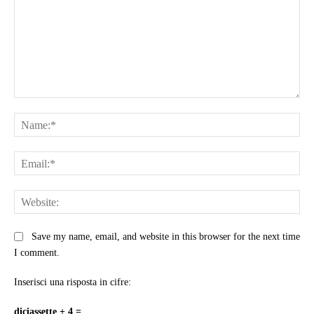
Comment:
Na
Ema
Web
Save my name, email, and website in this browser for the next time
I comment.
Inserisci una risposta in cifre:
diciassette + 4 =