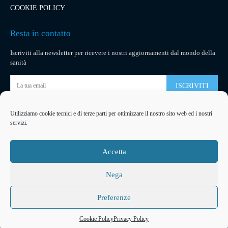
COOKIE POLICY
Resta in contatto
Iscriviti alla newsletter per ricevere i nostri aggiornamenti dal mondo della
sanità
ISCRIVITI
Utilizziamo cookie tecnici e di terze parti per ottimizzare il nostro sito web ed i nostri
Pubblicità
servizi.
La tua pubblicità
su socialmedical.it
Accetta
Nega
Preferenze
2026
© Copyright
Arteventi Management
Developed by
Ferracreative
Cookie Policy
Privacy Policy