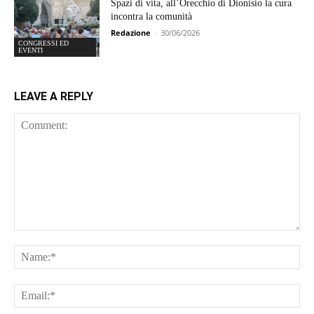
Spazi di vita, all’Orecchio di Dionisio la cura
incontra la comunità
Redazione
-
30/06/2026
CONGRESSI ED
EVENTI
LEAVE A REPLY
Comment:
Na
Ema