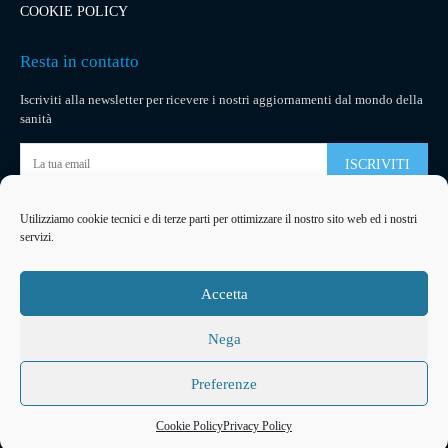
COOKIE POLICY
Resta in contatto
Iscriviti alla newsletter per ricevere i nostri aggiornamenti dal mondo della
sanità
ISCRIVITI
Utilizziamo cookie tecnici e di terze parti per ottimizzare il nostro sito web ed i nostri
Pubblicità
servizi.
La tua pubblicità
su socialmedical.it
Accetta
Nega
Preferenze
2026
© Copyright
Arteventi Management
Developed by
Ferracreative
Cookie Policy
Privacy Policy