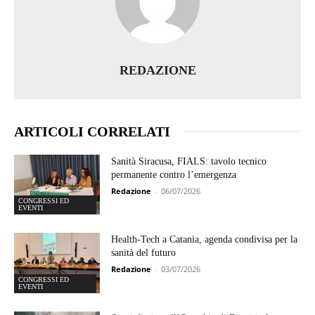
REDAZIONE
ARTICOLI CORRELATI
Sanità Siracusa, FIALS: tavolo tecnico
permanente contro l’emergenza
Redazione
-
06/07/2026
CONGRESSI ED
EVENTI
Health-Tech a Catania, agenda condivisa per la
sanità del futuro
Redazione
-
03/07/2026
CONGRESSI ED
EVENTI