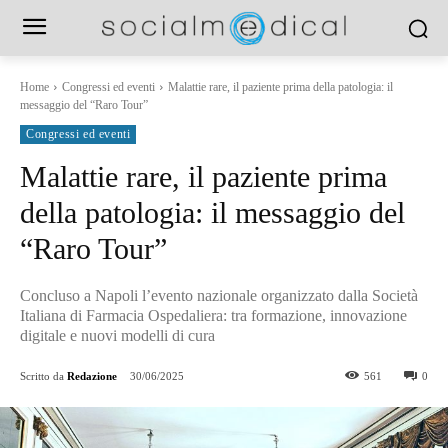
Home
Congressi ed eventi
Malattie rare, il paziente prima della patologia: il
messaggio del “Raro Tour”
Congressi ed eventi
Malattie rare, il paziente prima
della patologia: il messaggio del
“Raro Tour”
Concluso a Napoli l’evento nazionale organizzato dalla Società
Italiana di Farmacia Ospedaliera: tra formazione, innovazione
digitale e nuovi modelli di cura
Scritto da
Redazione
30/06/2025
561
0