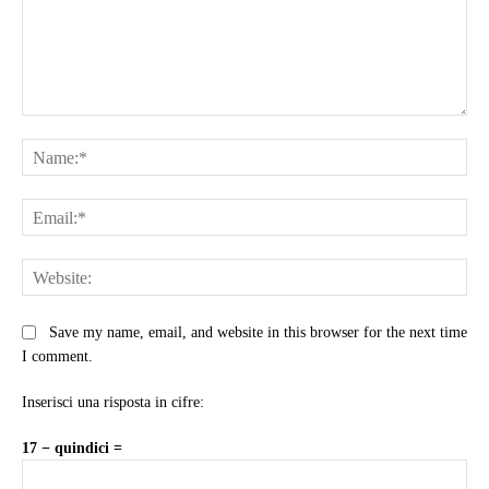
Comment:
Na
Ema
Web
Save my name, email, and website in this browser for the next time
I comment.
Inserisci una risposta in cifre:
17 − quindici =