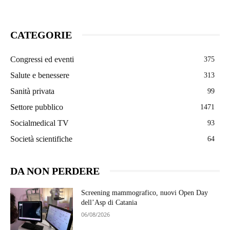
CATEGORIE
Congressi ed eventi
375
Salute e benessere
313
Sanità privata
99
Settore pubblico
1471
Socialmedical TV
93
Società scientifiche
64
DA NON PERDERE
Screening mammografico, nuovi Open Day
dell’Asp di Catania
06/08/2026